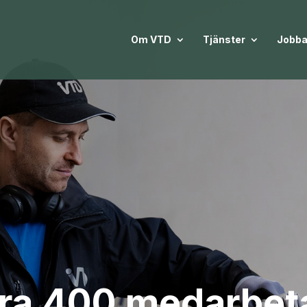
Om VTD
Tjänster
Jobba
ra 400 medarbet