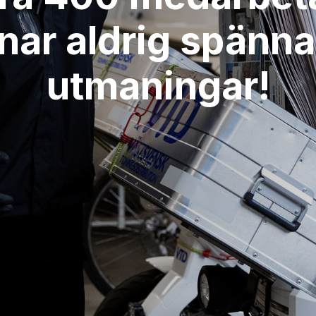
nar aldrig spänn
utmaningar!