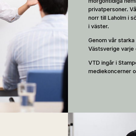
morgontidiga hemle
privatpersoner. V
norr till Laholm i 
i väster.
Genom vår starka d
Västsverige varje 
VTD ingår i Stamp
mediekoncerner o