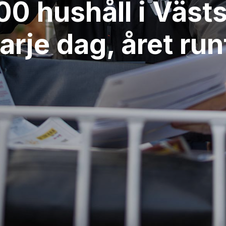
0 hushåll i Väst
arje dag, året run