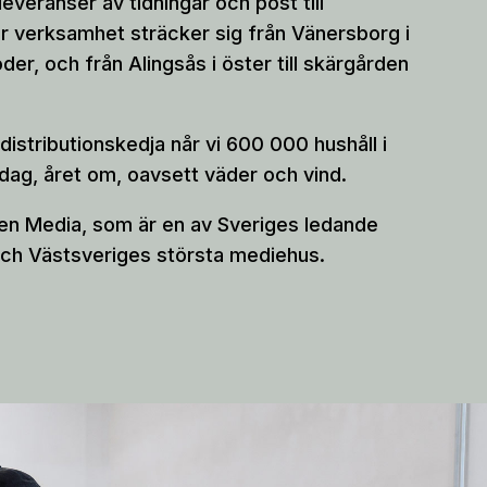
veranser av tidningar och post till
år verksamhet sträcker sig från Vänersborg i
söder, och från Alingsås i öster till skärgården
istributionskedja når vi 600 000 hushåll i
dag, året om, oavsett väder och vind.
en Media, som är en av Sveriges ledande
ch Västsveriges största mediehus.