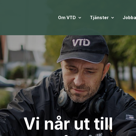
Om VTD
Tjänster
Jobba
Vi når ut till