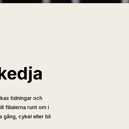
skedja
ckas tidningar och
l filialerna runt om i
 gång, cykel eller bil