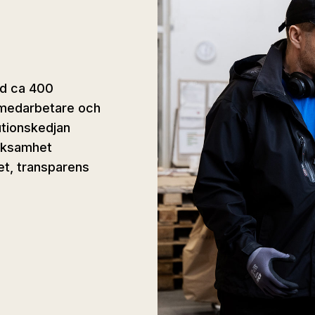
ed ca 400
a medarbetare och
utionskedjan
erksamhet
et, transparens