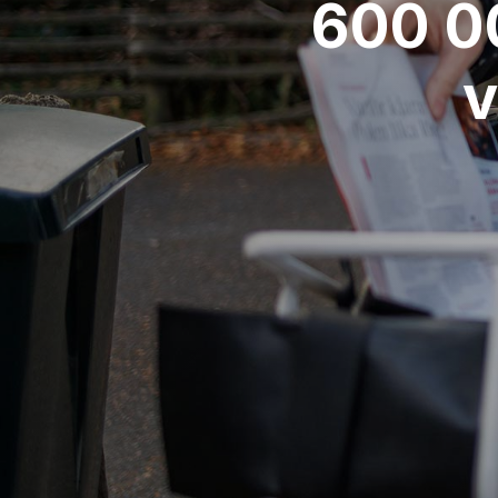
600 00
v